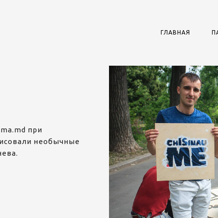
ГЛАВНАЯ
П
ama.md при
 рисовали необычные
нева.